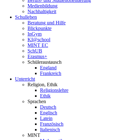
Berufs- und Studienorientierung
Medien­bildung
Nachhaltigkeit
Schulleben
Beratung und Hilfe
Blickpunkte
InGym
KI@school
MINT EC
SchUB
Erasmus+
Schüler­austausch
England
Frankreich
Unterricht
Religion, Ethik
Religionslehre
Ethik
Sprachen
Deutsch
Englisch
Latein
Französisch
Italienisch
MINT