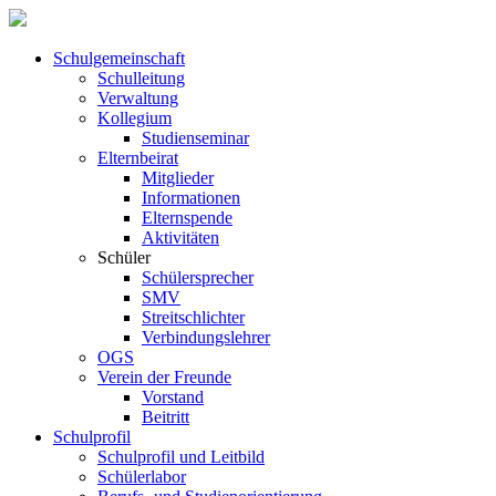
Schul­ge­meinschaft
Schul­leitung
Verwaltung
Kollegium
Studienseminar
Elternbeirat
Mitglieder
Informationen
Elternspende
Aktivitäten
Schüler
Schülersprecher
SMV
Streitschlichter
Verbindungslehrer
OGS
Verein der Freunde
Vorstand
Beitritt
Schulprofil
Schulprofil und Leitbild
Schülerlabor