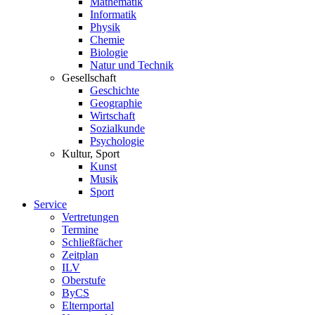
Mathematik
Informatik
Physik
Chemie
Biologie
Natur und Technik
Gesellschaft
Geschichte
Geographie
Wirtschaft
Sozialkunde
Psychologie
Kultur, Sport
Kunst
Musik
Sport
Service
Vertretungen
Termine
Schließfächer
Zeitplan
ILV
Oberstufe
ByCS
Elternportal