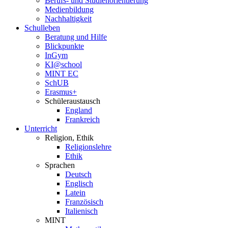
Berufs- und Studienorientierung
Medien­bildung
Nachhaltigkeit
Schulleben
Beratung und Hilfe
Blickpunkte
InGym
KI@school
MINT EC
SchUB
Erasmus+
Schüler­austausch
England
Frankreich
Unterricht
Religion, Ethik
Religionslehre
Ethik
Sprachen
Deutsch
Englisch
Latein
Französisch
Italienisch
MINT