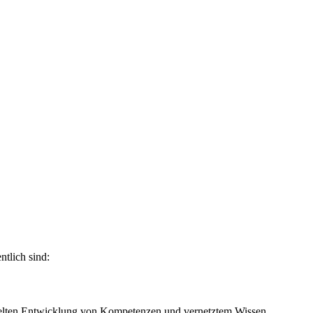
tlich sind:
zielten Entwicklung von Kompetenzen und vernetztem Wissen