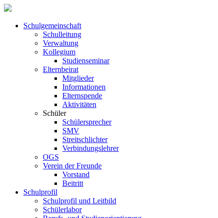
Schul­ge­meinschaft
Schul­leitung
Verwaltung
Kollegium
Studienseminar
Elternbeirat
Mitglieder
Informationen
Elternspende
Aktivitäten
Schüler
Schülersprecher
SMV
Streitschlichter
Verbindungslehrer
OGS
Verein der Freunde
Vorstand
Beitritt
Schulprofil
Schulprofil und Leitbild
Schülerlabor