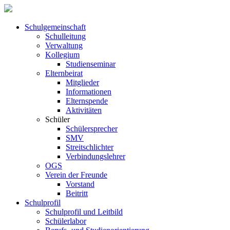
Schul­ge­meinschaft
Schul­leitung
Verwaltung
Kollegium
Studienseminar
Elternbeirat
Mitglieder
Informationen
Elternspende
Aktivitäten
Schüler
Schülersprecher
SMV
Streitschlichter
Verbindungslehrer
OGS
Verein der Freunde
Vorstand
Beitritt
Schulprofil
Schulprofil und Leitbild
Schülerlabor