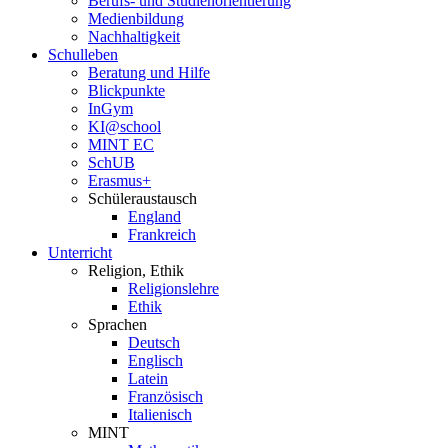
Berufs- und Studienorientierung
Medien­bildung
Nachhaltigkeit
Schulleben
Beratung und Hilfe
Blickpunkte
InGym
KI@school
MINT EC
SchUB
Erasmus+
Schüler­austausch
England
Frankreich
Unterricht
Religion, Ethik
Religionslehre
Ethik
Sprachen
Deutsch
Englisch
Latein
Französisch
Italienisch
MINT