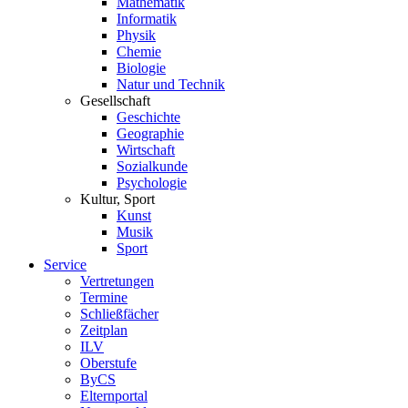
Mathematik
Informatik
Physik
Chemie
Biologie
Natur und Technik
Gesellschaft
Geschichte
Geographie
Wirtschaft
Sozialkunde
Psychologie
Kultur, Sport
Kunst
Musik
Sport
Service
Vertretungen
Termine
Schließfächer
Zeitplan
ILV
Oberstufe
ByCS
Elternportal