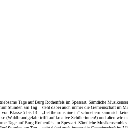
ebsame Tage auf Burg Rothenfels im Spessart. Sämtliche Musikensemble
ünf Stunden am Tag – steht dabei auch immer die Gemeinschaft im Mitte
on Klasse 5 bis 13 – „Let the sunshine in“ schmettern kann sich kein
e (Waldbrandgefahr trifft auf kreative Schülerinnen!) und alten wie 
e Tage auf Burg Rothenfels im Spessart. Sämtliche Musikensembles der 
ünf Stunden am Tag – steht dabei auch immer die Gemeinschaft im Mitte