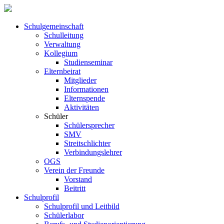
Schul­ge­meinschaft
Schul­leitung
Verwaltung
Kollegium
Studienseminar
Elternbeirat
Mitglieder
Informationen
Elternspende
Aktivitäten
Schüler
Schülersprecher
SMV
Streitschlichter
Verbindungslehrer
OGS
Verein der Freunde
Vorstand
Beitritt
Schulprofil
Schulprofil und Leitbild
Schülerlabor