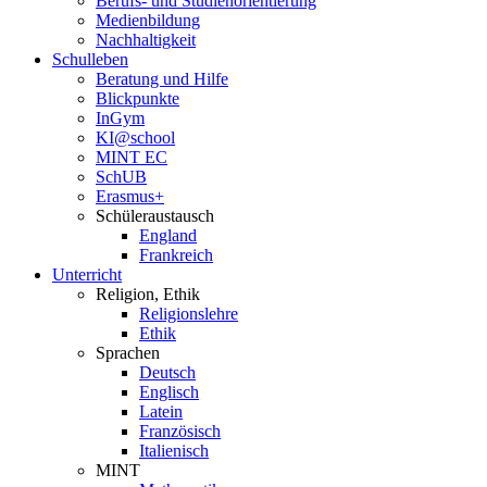
Berufs- und Studienorientierung
Medien­bildung
Nachhaltigkeit
Schulleben
Beratung und Hilfe
Blickpunkte
InGym
KI@school
MINT EC
SchUB
Erasmus+
Schüler­austausch
England
Frankreich
Unterricht
Religion, Ethik
Religionslehre
Ethik
Sprachen
Deutsch
Englisch
Latein
Französisch
Italienisch
MINT